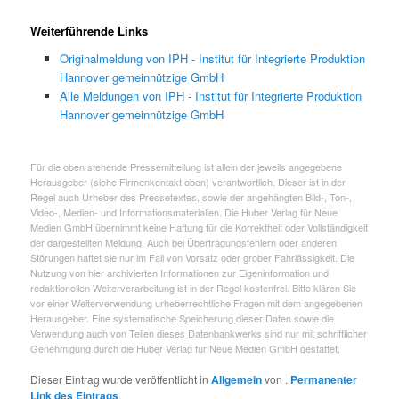
Weiterführende Links
Originalmeldung von IPH - Institut für Integrierte Produktion
Hannover gemeinnützige GmbH
Alle Meldungen von IPH - Institut für Integrierte Produktion
Hannover gemeinnützige GmbH
Für die oben stehende Pressemitteilung ist allein der jeweils angegebene
Herausgeber (siehe Firmenkontakt oben) verantwortlich. Dieser ist in der
Regel auch Urheber des Pressetextes, sowie der angehängten Bild-, Ton-,
Video-, Medien- und Informationsmaterialien. Die Huber Verlag für Neue
Medien GmbH übernimmt keine Haftung für die Korrektheit oder Vollständigkeit
der dargestellten Meldung. Auch bei Übertragungsfehlern oder anderen
Störungen haftet sie nur im Fall von Vorsatz oder grober Fahrlässigkeit. Die
Nutzung von hier archivierten Informationen zur Eigeninformation und
redaktionellen Weiterverarbeitung ist in der Regel kostenfrei. Bitte klären Sie
vor einer Weiterverwendung urheberrechtliche Fragen mit dem angegebenen
Herausgeber. Eine systematische Speicherung dieser Daten sowie die
Verwendung auch von Teilen dieses Datenbankwerks sind nur mit schriftlicher
Genehmigung durch die Huber Verlag für Neue Medien GmbH gestattet.
Dieser Eintrag wurde veröffentlicht in
Allgemein
von
.
Permanenter
Link des Eintrags
.