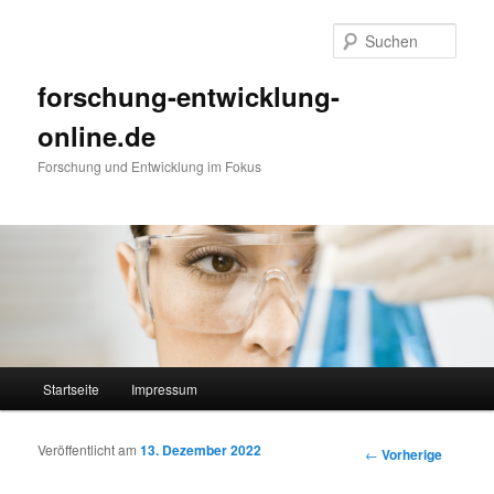
Such
forschung-entwicklung-
online.de
Forschung und Entwicklung im Fokus
Hauptmenü
Startseite
Impressum
Zum Inhalt wechseln
Zum sekundären Inhalt wechseln
Veröffentlicht am
13. Dezember 2022
Artikelnavigation
←
Vorherige