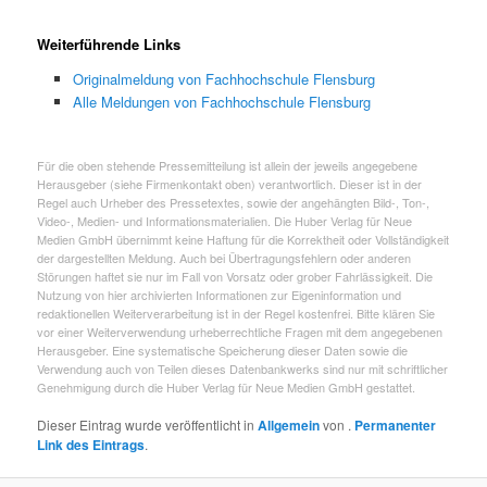
Weiterführende Links
Originalmeldung von Fachhochschule Flensburg
Alle Meldungen von Fachhochschule Flensburg
Für die oben stehende Pressemitteilung ist allein der jeweils angegebene
Herausgeber (siehe Firmenkontakt oben) verantwortlich. Dieser ist in der
Regel auch Urheber des Pressetextes, sowie der angehängten Bild-, Ton-,
Video-, Medien- und Informationsmaterialien. Die Huber Verlag für Neue
Medien GmbH übernimmt keine Haftung für die Korrektheit oder Vollständigkeit
der dargestellten Meldung. Auch bei Übertragungsfehlern oder anderen
Störungen haftet sie nur im Fall von Vorsatz oder grober Fahrlässigkeit. Die
Nutzung von hier archivierten Informationen zur Eigeninformation und
redaktionellen Weiterverarbeitung ist in der Regel kostenfrei. Bitte klären Sie
vor einer Weiterverwendung urheberrechtliche Fragen mit dem angegebenen
Herausgeber. Eine systematische Speicherung dieser Daten sowie die
Verwendung auch von Teilen dieses Datenbankwerks sind nur mit schriftlicher
Genehmigung durch die Huber Verlag für Neue Medien GmbH gestattet.
Dieser Eintrag wurde veröffentlicht in
Allgemein
von
.
Permanenter
Link des Eintrags
.