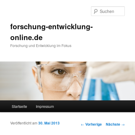
Such
forschung-entwicklung-
online.de
Forschung und Entwicklung im Fokus
Hauptmenü
Startseite
Impressum
Zum Inhalt wechseln
Zum sekundären Inhalt wechseln
Veröffentlicht am
30. Mai 2013
Artikelnavigation
←
Vorherige
Nächste
→