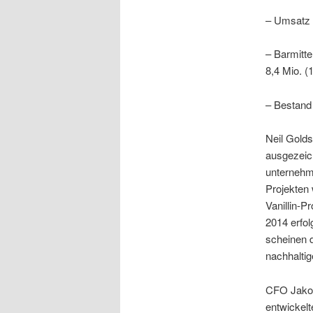
– Umsatz 
– Barmitt
8,4 Mio. (
– Bestand 
Neil Golds
ausgezeich
unternehm
Projekten
Vanillin-P
2014 erfol
scheinen d
nachhaltig
CFO Jakob
entwickel