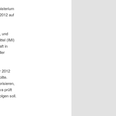
isterium
 2012 auf
, und
tel (IMI)
ft in
ler
r 2012
llte.
risieren,
a prüft
lgen soll.