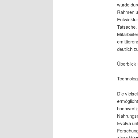
wurde durc
Rahmen un
Entwicklun
Tatsache, 
Mitarbeite
emittieren
deutlich z
Überblick 
Technolog
Die vielse
ermöglicht
hochwertig
Nahrungsm
Evolva unt
Forschungs
einen Wett