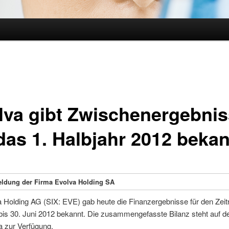
hseln
lva gibt Zwischenergebni
 das 1. Halbjahr 2012 beka
ldung der Firma Evolva Holding SA
a Holding AG (SIX: EVE) gab heute die Finanzergebnisse für den Ze
bis 30. Juni 2012 bekannt. Die zusammengefasste Bilanz steht auf d
a zur Verfügung.