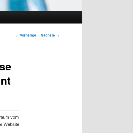
Artikelnavigation
←
Vorherige
Nächste
→
sse
nnt
itraum vom
er Website