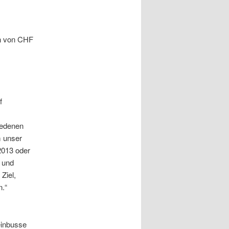
en von CHF
f
iedenen
m unser
2013 oder
d und
Ziel,
n.“
einbusse