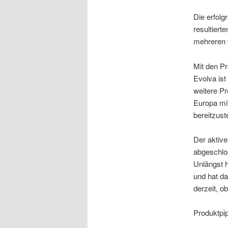
Die erfol
resultiert
mehreren 
Mit den Pr
Evolva ist
weitere Pro
Europa mi
bereitzuste
Der aktiv
abgeschlo
Unlängst h
und hat da
derzeit, o
Produktpi