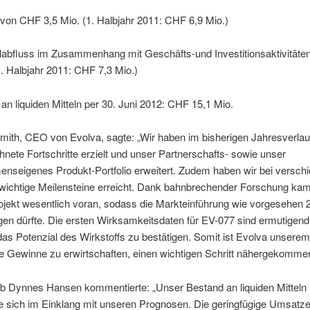
von CHF 3,5 Mio. (1. Halbjahr 2011: CHF 6,9 Mio.)
elabfluss im Zusammenhang mit Geschäfts-und Investitionsaktivität
1. Halbjahr 2011: CHF 7,3 Mio.)
an liquiden Mitteln per 30. Juni 2012: CHF 15,1 Mio.
mith, CEO von Evolva, sagte: „Wir haben im bisherigen Jahresverlau
nete Fortschritte erzielt und unser Partnerschafts- sowie unser
enseigenes Produkt-Portfolio erweitert. Zudem haben wir bei versch
 wichtige Meilensteine erreicht. Dank bahnbrechender Forschung ka
rojekt wesentlich voran, sodass die Markteinführung wie vorgesehen 
gen dürfte. Die ersten Wirksamkeitsdaten für EV-077 sind ermutigen
as Potenzial des Wirkstoffs zu bestätigen. Somit ist Evolva unserem 
e Gewinne zu erwirtschaften, einen wichtigen Schritt nähergekomme
 Dynnes Hansen kommentierte: „Unser Bestand an liquiden Mitteln
te sich im Einklang mit unseren Prognosen. Die geringfügige Umsatz