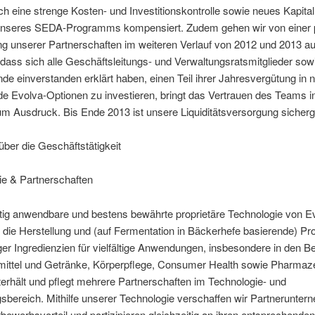
h eine strenge Kosten- und Investitionskontrolle sowie neues Kapital
seres SEDA-Programms kompensiert. Zudem gehen wir von einer p
g unserer Partnerschaften im weiteren Verlauf von 2012 und 2013 au
dass sich alle Geschäftsleitungs- und Verwaltungsratsmitglieder sowi
nde einverstanden erklärt haben, einen Teil ihrer Jahresvergütung in 
de Evolva-Optionen zu investieren, bringt das Vertrauen des Teams i
um Ausdruck. Bis Ende 2013 ist unsere Liquiditätsversorgung sicherge
über die Geschäftstätigkeit
ie & Partnerschaften
itig anwendbare und bestens bewährte proprietäre Technologie von E
 die Herstellung und (auf Fermentation in Bäckerhefe basierende) Pr
er Ingredienzien für vielfältige Anwendungen, insbesondere in den B
ittel und Getränke, Körperpflege, Consumer Health sowie Pharmaze
erhält und pflegt mehrere Partnerschaften im Technologie- und
bereich. Mithilfe unserer Technologie verschaffen wir Partnerunte
bewerbsvorteil und partizipieren gleichzeitig an ihren entsprechenden