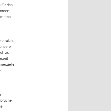
 für den
werden
kommen.
erreicht:
 unserer
och zu
rzeit
merziellen
.
r
hbrüche,
ie