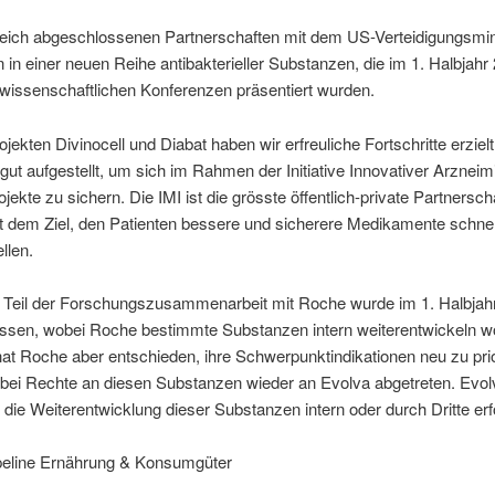
greich abgeschlossenen Partnerschaften mit dem US-Verteidigungsmin
en in einer neuen Reihe antibakterieller Substanzen, die im 1. Halbjahr
wissenschaftlichen Konferenzen präsentiert wurden.
ojekten Divinocell und Diabat haben wir erfreuliche Fortschritte erzielt
 gut aufgestellt, um sich im Rahmen der Initiative Innovativer Arzneimit
jekte zu sichern. Die IMI ist die grösste öffentlich-private Partnerscha
t dem Ziel, den Patienten bessere und sicherere Medikamente schnel
llen.
e Teil der Forschungszusammenarbeit mit Roche wurde im 1. Halbjah
ssen, wobei Roche bestimmte Substanzen intern weiterentwickeln wo
at Roche aber entschieden, ihre Schwerpunktindikationen neu zu prio
bei Rechte an diesen Substanzen wieder an Evolva abgetreten. Evolv
b die Weiterentwicklung dieser Substanzen intern oder durch Dritte erfo
peline Ernährung & Konsumgüter