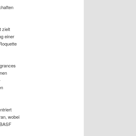
chaften
zielt
ng einer
 Roquette
agrances
inen
-
en
triert
ran, wobei
n BASF