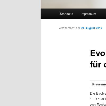
Hauptmenü
Startseite
Impressum
Zum Inhalt wechseln
Zum sekundären Inhalt wec
Veröffentlicht am
29. August 2012
Evo
für
Presseme
Die Evolv
1. Januar 
von Evolv