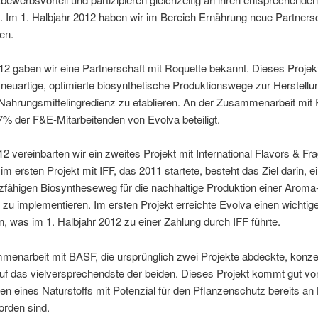
 Im 1. Halbjahr 2012 haben wir im Bereich Ernährung neue Partners
en.
2 gaben wir eine Partnerschaft mit Roquette bekannt. Dieses Projekt 
 neuartige, optimierte biosynthetische Produktionswege zur Herstellu
Nahrungsmittelingredienz zu etablieren. An der Zusammenarbeit mit
7% der F&E-Mitarbeitenden von Evolva beteiligt.
2 vereinbarten wir ein zweites Projekt mit International Flavors & Fr
 im ersten Projekt mit IFF, das 2011 startete, besteht das Ziel darin, e
zfähigen Biosyntheseweg für die nachhaltige Produktion einer Aroma
 zu implementieren. Im ersten Projekt erreichte Evolva einen wichtig
n, was im 1. Halbjahr 2012 zu einer Zahlung durch IFF führte.
enarbeit mit BASF, die ursprünglich zwei Projekte abdeckte, konzen
uf das vielversprechendste der beiden. Dieses Projekt kommt gut vo
en eines Naturstoffs mit Potenzial für den Pflanzenschutz bereits a
worden sind.