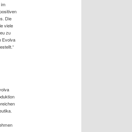
 im
ositiven
s. Die
e viele
neu zu
n Evolva
stellt.“
volva
oduktion
ereichen
utika.
rnehmen